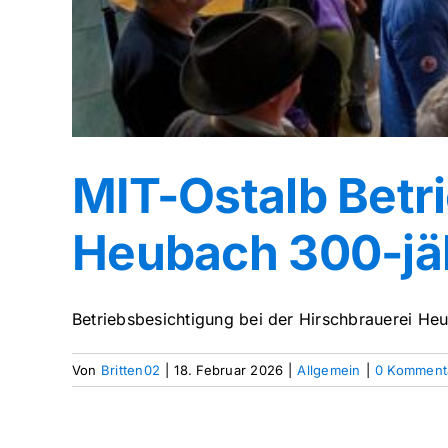
MIT-Ostalb Betr
Heubach 300-jä
Betriebsbesichtigung bei der Hirschbrauerei Heu
Von
Britten02
|
18. Februar 2026
|
Allgemein
|
0 Komment