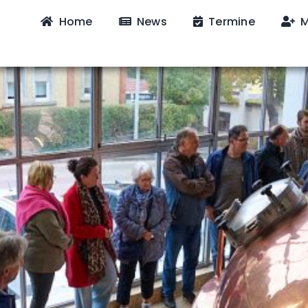
Home
News
Termine
M