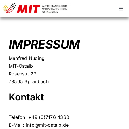
Zum
Inhalt
Tog
Navi
springen
Zurück zur Hauptseite
IMPRESSUM
Manfred Nuding
MIT-Ostalb
Rosenstr. 27
73565 Spraitbach
Kontakt
Telefon: +49 (0)7176 4360
E-Mail: info@mit-ostalb.de